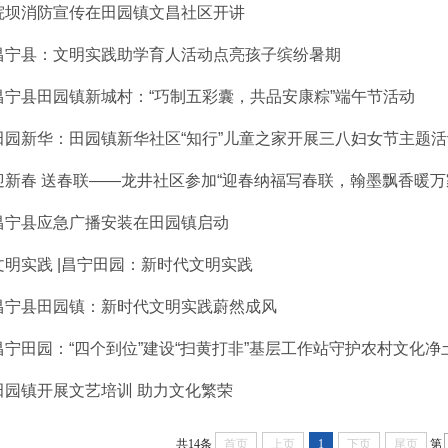
院坝消防宣传在田园镇文昌社区开讲
昌宁县：文明实践助学育人活动点亮孩子缤纷暑期
昌宁县田园镇新城村：“巧制五彩囊，共品安康粽”端午节活动
田园新华：田园镇新华社区“知行”儿童之家开展三八妇女节主题活
迎新春 送春联——龙井社区参加“迎春纳福写春联，翰墨飘香暖万
昌宁县应急广播安装在田园镇启动
文明实践 |昌宁田园：新时代文明实践
昌宁县田园镇：新时代文明实践蔚然成风
昌宁田园：“四个到位”建设“扫黄打非”基层工作站守护农村文化净
田园镇开展文艺培训 助力文化繁荣
共14条
首页
上页
1
下页
尾页
第