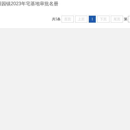
田园镇2023年宅基地审批名册
共5条
首页
上页
1
下页
尾页
第