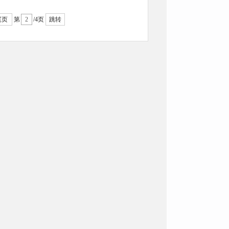
尾页
第
/4页
跳转