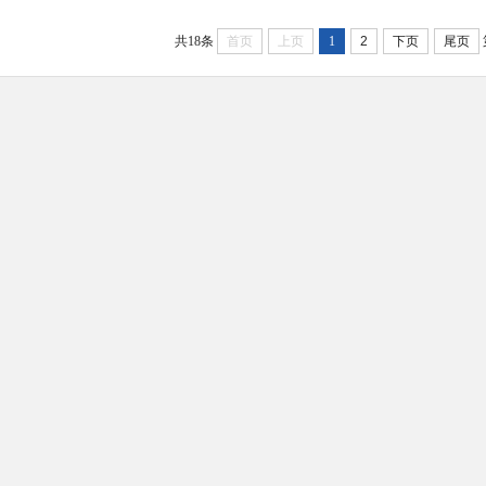
共18条
首页
上页
1
2
下页
尾页