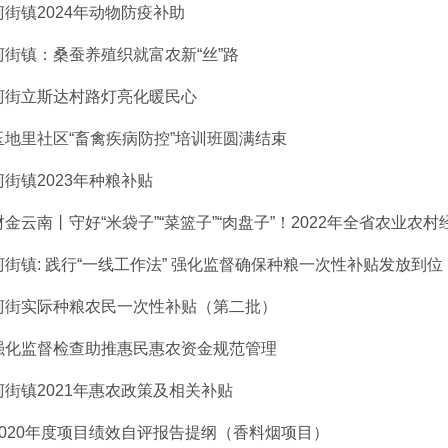
柯街镇2024年动物防疫补助
柯街镇：桑蚕养殖织就富农新“丝”路
柯街立斯达村路灯亮化暖民心
玉地里社区“畜禽疾病防控”培训班圆满结束
柯街镇2023年种粮补贴
财金云南丨守好“米袋子”“菜篮子”“肉盘子”！2022年全省农业农村经.
柯街镇: 践行“一线工作法” 强化监督确保种粮一次性补贴发放到位
柯街实际种粮农民一次性补贴（第二批）
强化监督检查助推惠民惠农资金规范管理
柯街镇2021年惠农政策及相关补贴
2020年度项目绩效自评报告提纲（香料烟项目）