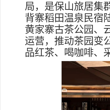
局，是保山旅居集
背寨稻田温泉民宿
黄家寨古茶公园、云
运营，推动茶园变
品红茶、喝咖啡、