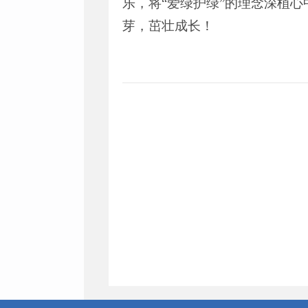
乐，将“爱绿护绿”的理念深植
芽，茁壮成长！