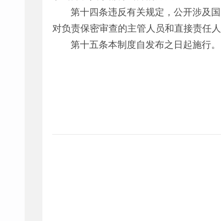
第十四条违反有关规定，公开涉及国
对负责保密审查的主管人员和直接责任人
第十五条本制度自发布之日起施行。