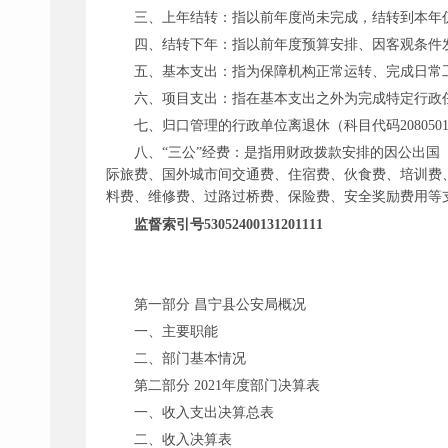
三、上年结转：指以前年度尚未完成，结转到本年
四、结转下年：指以前年度预算安排、因客观条件
五、基本支出：指为保障机构正常运转、完成日常
六、项目支出：指在基本支出之外为完成特定行政
七、归口管理的行政单位离退休（科目代码
208
八、
“三公”
经费：是指用财政拨款安排的因公出国
际旅费、国外城市间交通费、住宿费、伙食费、培训费
料费、维修费、过路过桥费、保险费、安全奖励费用等
监督索引号
53052400131201111
第一部分
昌宁县公安局概况
一、主要职能
二、部门基本情况
第二部分
2021年度部门决算表
一、收入支出决算总表
二、收入决算表