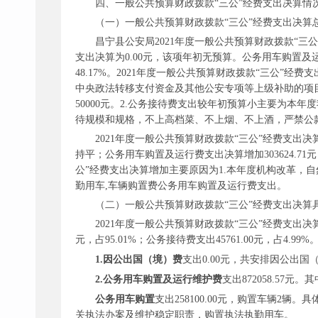
四、一般公共预算财政拨款
“三公”经费支出决算情
（一）一般公共预算财政拨款
“三公”经费支出决算
昌宁县公安局
2021年度一般公共预算财政拨款“三公”
支出决算为0.00元，该项年初无预算。公务用车购置及运行费
48.17%。2021年度一般公共预算财政拨款“三公”
中央政法转移支付资金及其他公安专项等上级补助的项
50000元。2.公务接待费支出较年初预算小主要为
待规模和规格，不上高档菜、不上烟、不上酒，严禁公
2021年度一般公共预算财政拨款“三公”经费支出决算数
持平；公务用车购置及运行费支出决算增加303624.71元，
公”经费支出决算增加主要原因为1.本年度机构改革，自
勤用车,车辆购置费公务用车购置及运行费支出。
（二）一般公共预算财政拨款
“三公”经费支出决算
2021年度一般公共预算财政拨款“三公”经费支出决算
元，占95.01%；公务接待费支出45761.00元，占4.9
1.因公出国（境）费
支出
0.00元，共安排因公出国
2.公务用车购置及运行维护费
支出
872058.57元。
公务用车购置
支出
258100.00元，购置车辆
关执法办案及维护稳定职责，购置执法执勤用车。