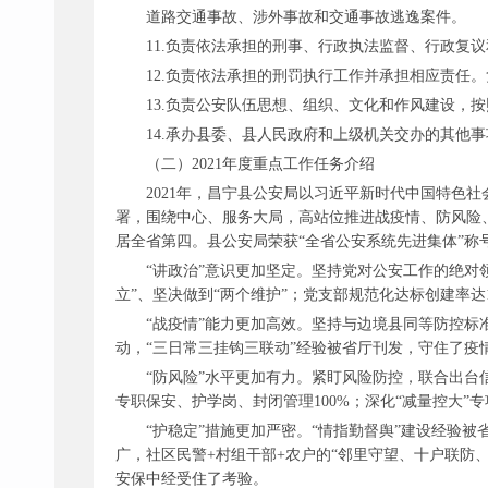
道路交通事故、涉外事故和交通事故逃逸案件。
11.负责依法承担的刑事、行政执法监督、行政复
12.负责依法承担的刑罚执行工作并承担相应责任
13.负责公安队伍思想、组织、文化和作风建设，
14.承办县委、县人民政府和上级机关交办的其他事
（二）
2021年度重点工作任务介绍
2021年，昌宁县公安局以习近平新时代中国特色
署，围绕中心、服务大局，高站位推进战疫情、防风险、
居全省第四。县公安局荣获“全省公安系统先进集体”称
“讲政治”意识更加坚定。坚持党对公安工作的绝对
立”、坚决做到“两个维护”；党支部规范化达标创建率
“战疫情”能力更加高效。坚持与边境县同等防控标
动，“三日常三挂钩三联动”经验被省厅刊发，守住了疫
“防风险”水平更加有力。紧盯风险防控，联合出台
专职保安、护学岗、封闭管理100%；深化“减量控大
“护稳定”措施更加严密。“情指勤督舆”建设经验
广，社区民警+村组干部+农户的“邻里守望、十户联防
安保中经受住了考验。