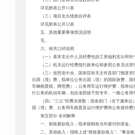
详见附表公开
11表
（三）项目支出绩效自评表
详见附表公开
12表
五、其他重要事项情况说明
无。
六、相关口径说明
（一）基本支出中人员经费包括工资福利支出和对
（二）机关运行经费指行政单位和参照公务员法管
（三）按照党中央、国务院有关文件及部门预算管
出国（境）费，指单位公务出国（境）的国际旅费、国
车辆购置税、牌照费）；公务用车运行维护费，指单位
行公务的机动车辆，包括省部级干部专车、一般公务用
（四）
“三公”经费决算数：指各部门（含下属单
国（境）费、公务用车购置及运行维护费和公务接待费
第五部分
名词解释
一、财政拨款收入：指本级财政当年拨付的资金。
二、其他收入：指除上述
“财政拨款收入”、“事业