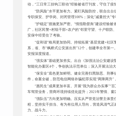
动，“三日常三挂钩三联动”经验被省厅刊发，守住了疫
“防风险”水平更加有力。紧盯风险防控，联合出台
专职保安、护学岗、封闭管理100%；深化“减量控大
“护稳定”措施更加严密。“情指勤督舆”建设经验
广，社区民警+村组干部+农户的“邻里守望、十户联防
安保中经受住了考验。
“促和谐”格局更加协同。持续拓展“基层党建+社
系，省、市“枫桥式公安派出所”12个，创建率全市第
安报深度报道。
“强实体”基础更加夯实。出台《加强法治公安建
智能化办案区4个，争创执法示范单位；深入开展法治
“保安全”底色更加鲜明。健全完善扫黑除恶、刑
件，命案全破，防范电信网络诈骗犯罪实现“两降两升”
“惠民生”成果更加丰富。开展“我为群众办实事”“百
车驾管业务，营商环境持续优化提升；2021年警情、窗
“强队伍”方向更加明确。压实从严管党治警主体责任
程，坚持实干担当、有为有位用人导向，营造风清气正
力、战斗力。