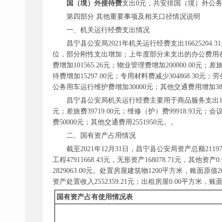
国（境）外接待费
支出
0元，共安排国（境）外公务
第四部分
其他重要事项及相关口径情况说明
一、机关运行经费支出情况
昌宁县公安局
2021年机关运行经费支出1662520
位，部分刚性支出增加；上年度部分未支出的办公费用在本年度
费增加101565.26元；物业管理费增加200000.00元；
待费增加15297.00元；专用材料费减少304868.30元；劳
公务用车运行维护费增加30000元；其他交通费用增加3856
昌宁县公安局机关运行经费主要用于商品服务支出
元；差旅费39719.00元；维修（护）费99918.93元；会议
费50000元；其他交通费用2551950元。。
二、国有资产占用情况
截至
2021年12月31日，昌宁县公安局资产总额21197
工程47911668.43元，无形资产168078.71元，其
2829063.00元。处置房屋建筑物1200平方米，账面原值
资产处置收入2552359.21元；出租房屋0.00平方米，账
国有资产占有使用情况表