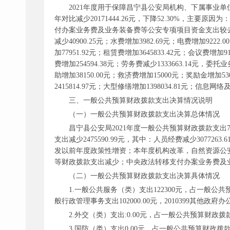
2021年度用于保障昌宁县公安局机构、下属事业单
年对比减少20171444.26元，下降52.30%，
付办案业务费及业务装备费等公安专项项目资金支出较去年
减少40900.25元；水费增加3982.69元；电费增加9222
加77951.92元；租赁费增加3645833.42元；会议费增加
费增加254594.38元；劳务费减少1333663.14元，委
助增加38150.00元；救济费增加15000元；奖励金增加5
2415814.97元；大型修缮增加1398034.81元；信息网
三、一般公共预算财政拨款支出决算情况说明
（一）一般公共预算财政拨款支出决算总体情况
昌宁县公安局
2021年度一般公共预算财政拨款支出762
支出减少2475590.99元，其中：人员经费减少307726
发以前年度政策性增资；本年度机构改革，自然资源公
等财政拨款支出减少；中央政法转移支付办案业务费及
（二）一般公共预算财政拨款支出决算具体情况
1.一般公共服务（类）支出122300元，占一般公共
般行政管理事务支出102000.00元，2010399其他政府
2.外交（类）支出:0.00元，占一般公共预算财政拨款
3.国防（类）支出0.00元，占一般公共预算财政拨款