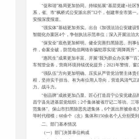
“促和谐”格局更加协同。持续拓展“基层党建+社
系，省、市“枫桥式公安派出所”12个，创建率全市第
安报深度报道。
“强实体”基础更加夯实。出台《加强法治公安建
智能化办案区4个，争创执法示范单位；深入开展法治
“保安全”底色更加鲜明。健全完善扫黑除恶、刑
件，命案全破，防范电信网络诈骗犯罪实现“两降两升”
“惠民生”成果更加丰富。开展“我为群众办实事”“百
车驾管业务，营商环境持续优化提升；2021年警情、窗
“强队伍”方向更加明确。压实从严管党治警主体责任
程，坚持实干担当、有为有位用人导向，营造风清气正
力、战斗力。
“创品牌”成效更加凸显。匠心打造昌宁公安党建品牌
昌宁县先进基层党组织；2个集体被省厅记二等功、三等
范集体”、保山市扫黑除恶先进集体，6个派出所被命名
等时代楷模；60余个（次）集体和150余名个人分别受
二、部门基本情况
（一）部门决算单位构成