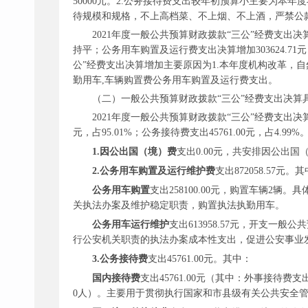
50000元。2.公务接待费支出较年初预算小主要为
待规模和规格，不上高档菜、不上烟、不上酒，严禁公
2021年度一般公共预算财政拨款“三公”经费支出决算数
持平；公务用车购置及运行费支出决算增加303624.71元，
公”经费支出决算增加主要原因为1.本年度机构改革，自
勤用车,车辆购置费公务用车购置及运行费支出。
（二）一般公共预算财政拨款
“三公”经费支出决算
2021年度一般公共预算财政拨款“三公”经费支出决算
元，占95.01%；公务接待费支出45761.00元，占4.9
1.因公出国（境）费
支出
0.00元，共安排因公出国
2.公务用车购置及运行维护费
支出
872058.57元。
公务用车购置
支出
258100.00元，购置车辆
关执法办案及维护稳定职责，购置执法执勤用车。
公务用车运行维护
支出
613958.57元，开支一
行公安机关职责的执法办案成本性支出，促进公安事业
3.公务接待费
支出
45761.00元。其中：
国内接待费
支出
45761.00元（其中：外事接待
0人）。主要用于贯彻执行国家和市县级有关公共安全