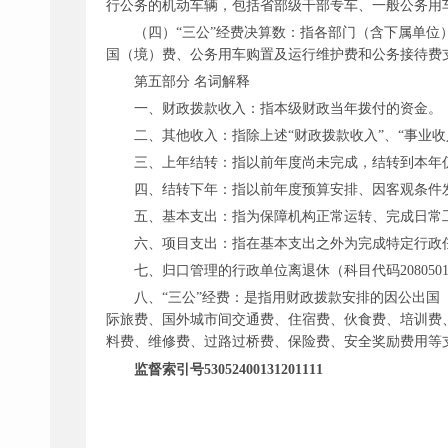
行公务的机动车辆，包括省部级干部专车、一般公务用
（四）
“三公”经费决算数：指各部门（含下属单
国（境）费、公务用车购置及运行维护费和公务接待费
第五部分
名词解释
一、财政拨款收入：指本级财政当年拨付的资金。
二、其他收入：指除上述
“财政拨款收入”、“事业
三、上年结转：指以前年度尚未完成，结转到本年
四、结转下年：指以前年度预算安排、因客观条件
五、基本支出：指为保障机构正常运转、完成日常
六、项目支出：指在基本支出之外为完成特定行政
七、归口管理的行政单位离退休（科目代码
208
八、
“三公”
经费：是指用财政拨款安排的因公出国
际旅费、国外城市间交通费、住宿费、伙食费、培训费
料费、维修费、过路过桥费、保险费、安全奖励费用等
监督索引号
53052400131201111