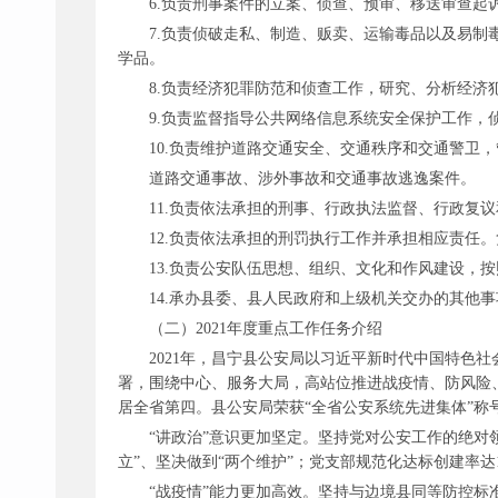
6.负责刑事案件的立案、侦查、预审、移送审查起
7.负责侦破走私、制造、贩卖、运输毒品以及易
学品。
8.负责经济犯罪防范和侦查工作，研究、分析经济
9.负责监督指导公共网络信息系统安全保护工作
10.负责维护道路交通安全、交通秩序和交通警卫
道路交通事故、涉外事故和交通事故逃逸案件。
11.负责依法承担的刑事、行政执法监督、行政复
12.负责依法承担的刑罚执行工作并承担相应责任
13.负责公安队伍思想、组织、文化和作风建设，
14.承办县委、县人民政府和上级机关交办的其他事
（二）
2021年度重点工作任务介绍
2021年，昌宁县公安局以习近平新时代中国特色
署，围绕中心、服务大局，高站位推进战疫情、防风险、
居全省第四。县公安局荣获“全省公安系统先进集体”称
“讲政治”意识更加坚定。坚持党对公安工作的绝对
立”、坚决做到“两个维护”；党支部规范化达标创建率
“战疫情”能力更加高效。坚持与边境县同等防控标