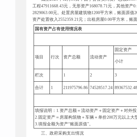
工程47911668.43元，无形资产168078.71元，其
2829063.00元。处置房屋建筑物1200平方米，账面原值
资产处置收入2552359.21元；出租房屋0.00平方米，账
国有资产占有使用情况表
固定资产
项目
行次
资产总额
流动资产
小计
栏次
1
2
3
合计
1
211975796.86
74528517.24
89367532.4
填报说明：
1.资产总额＝流动资产＋固定资产＋对外
2.固定资产＝房屋构筑物＋车辆＋单价200万元以上
3.填报金额为资产“账面原值”。
三、政府采购支出情况