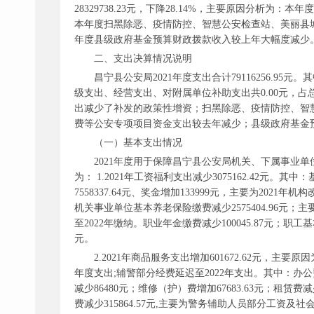
28329738.23元，下降28.14%，主要原因分析
本年度扫黑除恶、疫情防控、智慧公安检查站、美丽县
年度县级政府基金预算财政拨款收入较上年大幅度减少
二、支出决算情况说明
昌宁县公安局
2021年度支出合计79116256.95元
级支出、经营支出、对附属单位补助支出共0.00元，占总支
出减少了补发的政策性增资；扫黑除恶、疫情防控、智
费等公安专项项目资金支出较去年减少；县级政府基金
（一）基本支出情况
2021年度用于保障昌宁县公安局机关、下属事业单位等机
为： 1.2021年工资福利支出减少3075162.42元
7558337.64元、奖金增加133999元，主要为2
机关事业单位基本养老保险缴费减少2575404.96元；
至2022年缴纳。职业年金缴费减少100045.87元；职工基
元。
2.2021年商品服务支出增加601672.62元
年度支出;辅警部分经费延迟至2022年支出。其中：办公费增加6
减少86480元；维修（护）费增加67683.63元；租赁费减少
费减少315864.57元,主要为警务辅助人员部分工资及社