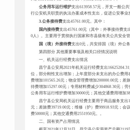
公务用车运行维护
支出
613958.57元，开支一
行公安机关职责的执法办案成本性支出，促进公安事业
3.公务接待费
支出
45761.00元。其中：
国内接待费
支出
45761.00元（其中：外事接待
0人）。主要用于贯彻执行国家和市县级有关公共安全
国（境）外接待费
支出
0元，共安排国（境）外公务
第四部分
其他重要事项及相关口径情况说明
一、机关运行经费支出情况
昌宁县公安局
2021年机关运行经费支出1662520
位，部分刚性支出增加；上年度部分未支出的办公费用在本年度
费增加101565.26元；物业管理费增加200000.00元；
待费增加15297.00元；专用材料费减少304868.30元；劳
公务用车运行维护费增加30000元；其他交通费用增加3856
昌宁县公安局机关运行经费主要用于商品服务支出
元；差旅费39719.00元；维修（护）费99918.93元；会议
费50000元；其他交通费用2551950元。。
二、国有资产占用情况
截至
2021年12月31日，昌宁县公安局资产总额21197