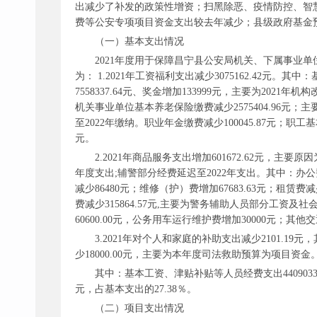
出减少了补发的政策性增资；扫黑除恶、疫情防控、智
费等公安专项项目资金支出较去年减少；县级政府基金
（一）基本支出情况
2021年度用于保障昌宁县公安局机关、下属事业单位等机
为： 1.2021年工资福利支出减少3075162.42元
7558337.64元、奖金增加133999元，主要为2
机关事业单位基本养老保险缴费减少2575404.96元；
至2022年缴纳。职业年金缴费减少100045.87元；职工基
元。
2.2021年商品服务支出增加601672.62元
年度支出;辅警部分经费延迟至2022年支出。其中：办公费增加6
减少86480元；维修（护）费增加67683.63元；租赁费减少
费减少315864.57元,主要为警务辅助人员部分工资及社
60600.00元，公务用车运行维护费增加30000元；其他交通
3.2021年对个人和家庭的补助支出减少2101.19
少18000.00元，主要为本年度司法救助预算为项目资金
其中：基本工资、津贴补贴等人员经费支出
4409
元，占基本支出的27.38％。
（二）项目支出情况