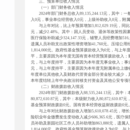
三、预算单位收入情况
（一）部门财务收入情况
2024年部门财务总收入89,135,244.13元，其
入0元，事业单位经营收入0元，上级补助收入0元，附属单位上
与上年对比，比上年预算增加3,812,029.19元，同比增
元，减少2.48%。其中：因人员变动、退休等政策性因素在职
医疗保险补助减少324,147.33元，辅警人员经费增加516
遗属人员补助支出政策性增资增加41,760元。压缩公用
1,814,000元。政府性基金预算拨款收入为0元，
平，主要原因为本年度无国有资本经营预算拨款收入；
元，与上年度持平，主要原因为本年度无事业收入；事
元，与上年度持平，主要原因为本年度无附属单位上缴收入。其他
年度单位其他收入及财政代管资金部分资金较大减少，其他单位拨
本年度结转上年中央政法转移支付资金及其他公安专项
（二）财政拨款收入情况
2024年部门财政拨款收入88,535,244.13元，其中
80,872,610.87元，其中：本级财力收入80,872
基金预算财政拨款0元。国有资本经营收益财政拨款0元
与上年对比财政拨款收入增加5,610,078.45元，
险职业年金缴费发生变动收入减少606,365.6元，医疗保险补
员补助及新园社区工作人员补助增加863,880元，遗
1,814,000元。政府性基金预算财政拨款收入为0