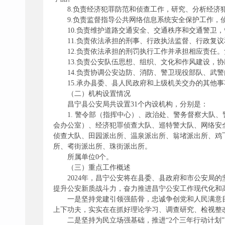
8.负责经济犯罪防范和侦查工作，研究、分析经济
9.负责监督指导公共网络信息系统安全保护工作
10.负责维护道路交通安全、交通秩序和交通警卫
11.负责依法承担的刑事、行政执法监督、行政复
12.负责依法承担的刑罚执行工作并承担相应责任
13.负责公安队伍思想、组织、文化和作风建设，
14.负责协调公安边防、消防、警卫现役部队、武
15.承办县委、县人民政府和上级机关交办的其他事
（二）机构设置情况
昌宁县公安局共设置31个内设机构，分别是：
1. 警令部（指挥中心）、政治处、警务督察大队
会办公室）、经济犯罪侦查大队、巡特警大队、网络安
侦查大队、田园派出所、温泉派出所、翁堵派出所、鸡
所、耇街派出所、珠街派出所。
所属单位0个。
（三）重点工作概述
2024年，昌宁公安将在县委、县政府和市公安局的
提升公安新质战斗力，奋力推进昌宁公安工作现代化和
一是坚持党建引领强筋骨，忠诚争创党和人民满意
上下功夫，实实在在抓好理论学习、调查研究、检视整
二是坚持为民立场强基础，推进“2个三年行动计划”。