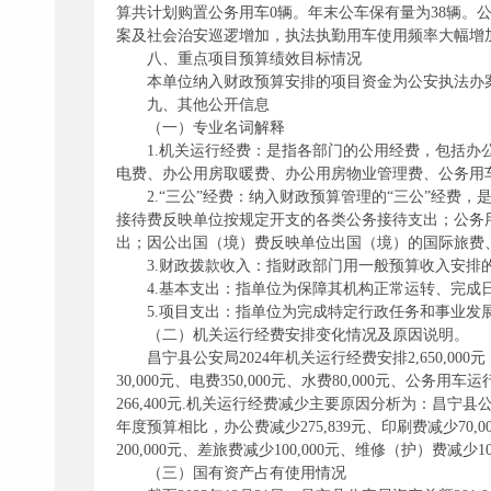
算共计划购置公务用车0辆。年末公车保有量为38辆。公务用
案及社会治安巡逻增加，执法执勤用车使用频率大幅增
八、重点项目预算绩效目标情况
本单位纳入财政预算安排的项目资金为公安执法办案
九、其他公开信息
（一）专业名词解释
1.机关运行经费：是指各部门的公用经费，包括
电费、办公用房取暖费、办公用房物业管理费、公务用
2.“三公”经费：纳入财政预算管理的“三公”经
接待费反映单位按规定开支的各类公务接待支出；公务
出；因公出国（境）费反映单位出国（境）的国际旅费
3.财政拨款收入：指财政部门用一般预算收入安排
4.基本支出：指单位为保障其机构正常运转、完成
5.项目支出：指单位为完成特定行政任务和事业发
（二）机关运行经费安排变化情况及原因说明。
昌宁县公安局2024年机关运行经费安排2,650,00
30,000元、电费350,000元、水费80,000元、公务用车运
266,400元.机关运行经费减少主要原因分析为：昌
年度预算相比，办公费减少275,839元、印刷费减少70,0
200,000元、差旅费减少100,000元、维修（护）费减少10
（三）国有资产占有使用情况