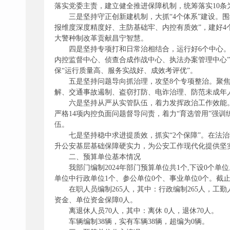
落实党委主责，建立健全推进保障机制，统筹落实10
三是坚持守正创新建机制，大抓“4个体系”建设。
报维度深度精度好、主防基础牢、内控有质效”，建好
大警种制改革贡献昌宁智慧。
四是坚持专项打和日常治相结合，运行好6个中心
内控监督中心、侦查合成作战中心、执法办案管理中心
保“运行质量高、服务实战好、成效考评优”。
五是坚持问题导向抓治理，攻坚8个专项整治。聚焦
解、交通事故遏制、盗窃打防、电诈治理、防范未成年
六是坚持从严从实管队伍，着力发挥政治工作效能
严格14项内控负面问题督导问责，着力“育选管用”强训
伍。
七是坚持稳中求进提质效，抓实“2个保障”。在
升公安基层基础保障硬实力，为公安工作现代化提供坚
二、预算单位基本情况
我部门编制2024年部门预算单位共1个,下设0个
单位中行政单位1个、参公单位0个、事业单位0个。截止2
在职人员编制265人，其中：行政编制265人，工勤
资金、单位资金保障0人。
离退休人员70人，其中：离休 0人，退休70人。
车辆编制38辆，实有车辆38辆，超编为0辆。