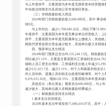
与上年度持平，主要原因为本年度无国有资本经营预算财政拨款收
中央政法转移支付及其他公安专项项目资金。
（三）非财政拨款收入情况
2024年部门非财政拨款收入600,000元，其中:
转0元。
与上年对比，减少1,798,049.26元，同比下
年度持平，主要原因为本年度无事业单位经营收入；上
持平，主要原因为本年度无附属单位上缴收入；其他收入（单位资
财政代管资金部分资金减少较大，其他单位拨入非财政
四、预算单位支出情况
2024年部门预算总支出89,135,244.13元。财政拨款安
同比减少5.12%，主要是主要原因为工资福利支出64,
辅助人员工资支出增加，工资福利支出较上年减少3,299,9
减少212,413.7元，减少3.51%；对个人和家庭补
作人员补助、遗属人员补助支出政策性略增等，对个人和家庭补助
9,476,633.26元，增加128.55%，主要原因
其他支出（单位资金）预算支出600,000元，与上年
减少较大，其他单位拨入非财政拨款经费减少。
（一）财政拨款安排支出情况
1.基本支出安排情况。
2024年基本支出申请安排71,686,610.87元，其中：