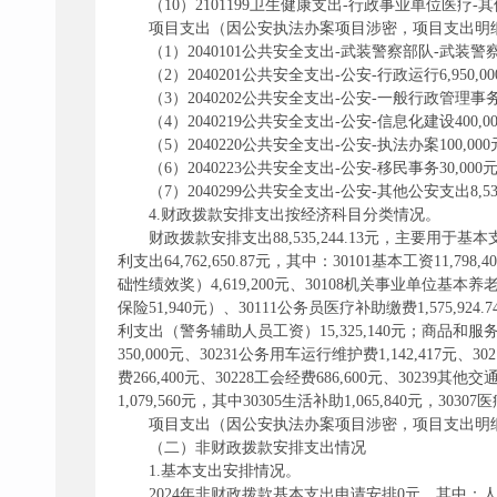
（10）2101199卫生健康支出-行政事业单位医疗-
项目支出（因公安执法办案项目涉密，项目支出明
（1）2040101公共安全支出-武装警察部队-武装警察部
（2）2040201公共安全支出-公安-行政运行6,950,0
（3）2040202公共安全支出-公安-一般行政管理事务
（4）2040219公共安全支出-公安-信息化建设400,
（5）2040220公共安全支出-公安-执法办案100,0
（6）2040223公共安全支出-公安-移民事务30,00
（7）2040299公共安全支出-公安-其他公安支出8,532
4.财政拨款安排支出按经济科目分类情况。
财政拨款安排支出88,535,244.13元，主要用于基本
利支出64,762,650.87元，其中：30101基本工资11,7
础性绩效奖）4,619,200元、30108机关事业单位基本养老保
保险51,940元）、30111公务员医疗补助缴费1,575,924
利支出（警务辅助人员工资）15,325,140元；商品和服务支出5,
350,000元、30231公务用车运行维护费1,142,417元、302
费266,400元、30228工会经费686,600元、3023
1,079,560元，其中30305生活补助1,065,840元，3030
项目支出（因公安执法办案项目涉密，项目支出明细公开至经
（二）非财政拨款安排支出情况
1.基本支出安排情况。
2024年非财政拨款基本支出申请安排0元，其中：