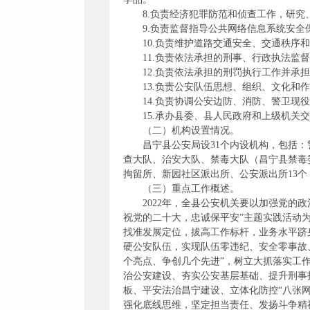
8.负责经济犯罪防范和侦查工作，研
9.负责监督指导公共网络信息系统安
10.负责维护道路交通安全、交通秩
11.负责依法承担的刑事、行政执法监
12.负责依法承担的刑罚执行工作并
13.负责公安队伍思想、组织、文化
14.负责协调公安边防、消防、警卫现
15.承办县委、县人民政府和上级机关
（二）机构设置情况。
昌宁县公安局设31个内设机构，包括
查大队、治安大队、禁毒大队（昌宁县禁毒
拘留所、新园社区派出所、公安派出所13个
（三）重点工作概述。
2022年，全县公安机关要以加强党
祝党的二十大，忠诚保平安”主题实践活动为
找准发展定位，拔高工作标杆，业务水平跻
硬公安队伍，实现队伍零违纪、安全零事故
个亮点、争创几个先进”，树立大抓落实工
治公安建设、夯实公安基层基础、提升刑事
板、平安法治昌宁建设、立体化防控“八张
强化底线思维，坚定担当责任、发扬斗争精