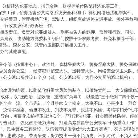
究、分析经济犯罪动态，指导金融、财税等单位防范经济犯罪工作。
全保护工作，侦办危害公共网络系统安全和利用计算机网络违法犯罪案件。
序和交通警卫，管理机动车辆、驾驶人，组织查处道路交通事故、涉外事故
督、行政复议和行政诉讼工作。
承担相应责任。负责对犯罪嫌疑人、刑事被告人的羁押、监管和行政、司法
和作风建设，协助地方党委和组织部门按照干管权限考察、任免和推荐干部
役部队、森林公安、武警内卫部队开展相关工作。
交办的其他事项。
：警令部（指挥中心）、政治处、森林警察大队、警务督察大队、警务保障
委员会办公室）、经济犯罪侦查大队、巡特警大队、网络安全保卫大队、
（公安派出所共设13个乡（镇）公安派出所，为县公安局的派出机构）。
的政治建设为统领，以防范化解重大风险为基点，以做好党的二十大安保维稳
载体，以“强政治，提效能，重结果”为导向，以锻造“三个绝对”“四个铁
身全省一流、全市先进，全县持续安全稳定，大事不出、小事少出，群众
、疫情零感染、偷渡零发生、判决零无罪、执法零风险、考核零扣分“七零
作导向，项目化实施捍卫政治安全、严打违法犯罪、社会面整体防控、维
打击能力、强化政治能力淬炼、打造高素质昌宁公安铁军“十项重点工作”
网”、民生警务工程建设、队伍管理提质增效“六大工作亮点”，努力实现
神，忠诚尽职、奋勇争先，努力交出一份不负历史、不负时代、不负人民