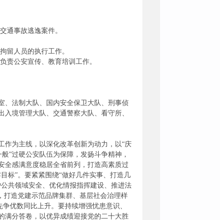
和交通事故逃逸案件。
、拘留人员的执行工作。
；负责公安宣传、教育培训工作。
室、法制大队、国内安全保卫大队、刑事侦
出入境管理大队、交通警察大队、看守所、
工作为主线，以深化改革创新为动力，以“庆
一般”过硬公安队伍为保障，发扬斗争精神，
安全感满意度稳居全省前列，打造高素质过
目标”。要紧紧围绕“做好几件实事、打造几
护公共领域安全、优化情报指挥建设、推进法
，打造党建示范品牌集群、基层社会治理样
创先争优数同比上升。要持续增强忧患意识、
的满分答卷，以优异成绩迎接党的二十大胜