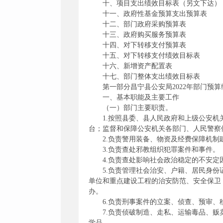
十、项目支出绩效目标表（另文下达）
十一、政府性基金预算支出预算表
十二、部门政府采购预算表
十三、政府购买服务预算表
十四、对下转移支付预算表
十五、对下转移支付绩效目标表
十六、新增资产配置表
十七、部门整体支出绩效目标表
第一部分昌宁县公安局2022年部门预
一、基本职能及主要工作
（一）部门主要职责。
1.按照县委、县人民政府和上级公安
台；监督和保障公安机关各部门、人民警察
2.负责警用装备、物资及经费保障机
3.负责查处邪教组织犯罪案件和事件。
4.负责查处影响社会政治稳定的不安
5.负责管理社会治安、户籍、居民身
单位和重点建设工程的治安防范、安全保卫
办。
6.负责刑事案件的立案、侦查、预审
7.负责侦破制造、走私、运输毒品、
学品。