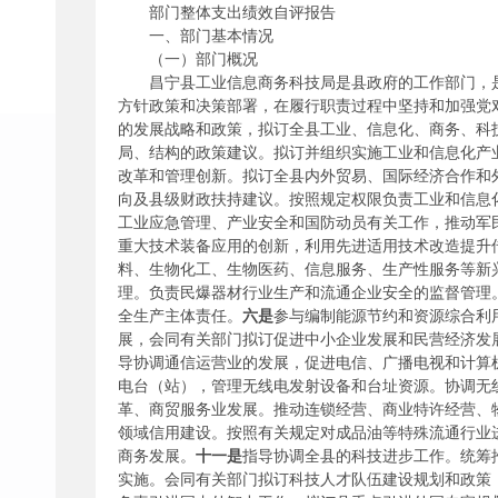
部门整体支出绩效自评报告
一、部门基本情况
（一）部门概况
昌宁县工业信息商务科技局是县政府的工作部门，
方针政策和决策部署，在履行职责过程中坚持和加强党
的发展战略和政策，拟订全县工业、信息化、商务、科
局、结构的政策建议。拟订并组织实施工业和信息化产
改革和管理创新。拟订全县内外贸易、国际经济合作和
向及县级财政扶持建议。按照规定权限负责工业和信息
工业应急管理、产业安全和国防动员有关工作，推动军
重大技术装备应用的创新，利用先进适用技术改造提升
料、生物化工、生物医药、信息服务、生产性服务等新
理。负责民爆器材行业生产和流通企业安全的监督管理
全生产主体责任。
六是
参与编制能源节约和资源综合利
展，会同有关部门拟订促进中小企业发展和民营经济发
导协调通信运营业的发展，促进电信、广播电视和计算
电台（站），管理无线电发射设备和台址资源。协调无
革、商贸服务业发展。推动连锁经营、商业特许经营、
领域信用建设。按照有关规定对成品油等特殊流通行业
商务发展。
十一是
指导协调全县的科技进步工作。统筹
实施。会同有关部门拟订科技人才队伍建设规划和政策