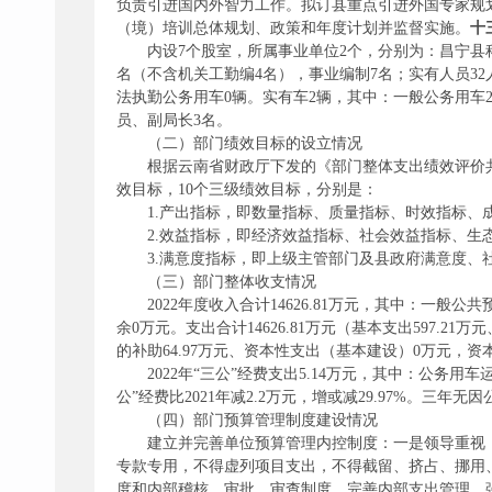
负责引进国内外智力工作。拟订县重点引进外国专家规
（境）培训总体规划、政策和年度计划并监督实施。
十
内设7个股室，所属事业单位2个，分别为：昌宁县科
名（不含机关工勤编4名），事业编制7名；实有人员32
法执勤公务用车0辆。实有车2辆，其中：一般公务用车
员、副局长3名。
（二）部门绩效目标的设立情况
根据云南省财政厅下发的《部门整体支出绩效评价
效目标，10个三级绩效目标，分别是：
1.产出指标，即数量指标、质量指标、时效指标、
2.效益指标，即经济效益指标、社会效益指标、生
3.满意度指标，即上级主管部门及县政府满意度、
（三）部门整体收支情况
2022年度收入合计14626.81万元，其中：一般
余0万元。支出合计14626.81万元（基本支出597.21
的补助64.97万元、资本性支出（基本建设）0万元，资本
2022年“三公”经费支出5.14万元，其中：公务用车运行
公”经费比2021年减2.2万元，增或减29.97%。三年
（四）部门预算管理制度建设情况
建立并完善单位预算管理内控制度：一是领导重视
专款专用，不得虚列项目支出，不得截留、挤占、挪用
度和内部稽核、审批、审查制度，完善内部支出管理，