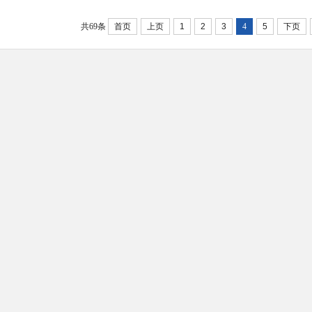
共69条
首页
上页
1
2
3
4
5
下页