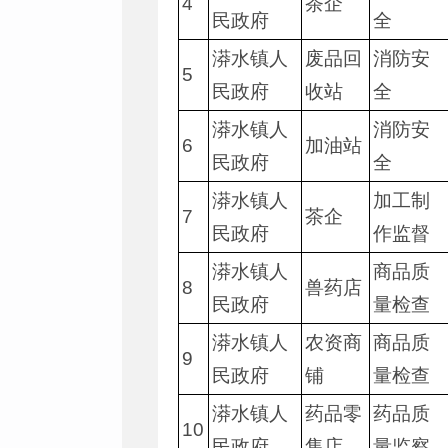
4
茶企
民政府
全
漭水镇人
废品回
消防安
5
民政府
收站
全
漭水镇人
消防安
6
加油站
民政府
全
漭水镇人
加工制
7
茶企
民政府
作监督
漭水镇人
商品质
8
兽药店
民政府
量检查
漭水镇人
农资商
商品质
9
民政府
铺
量检查
漭水镇人
药品零
药品质
10
民政府
售店
量监察