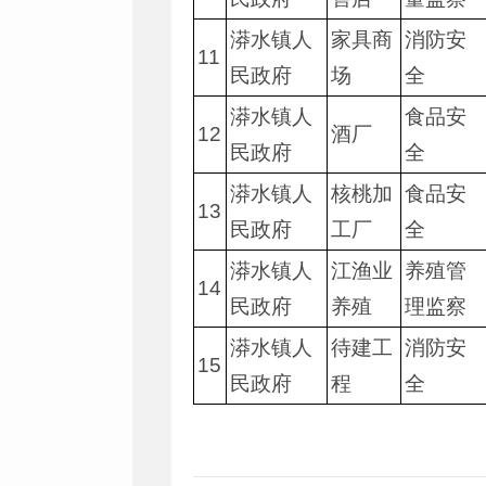
漭水镇人
家具商
消防安
11
民政府
场
全
漭水镇人
食品安
12
酒厂
民政府
全
漭水镇人
核桃加
食品安
13
民政府
工厂
全
漭水镇人
江渔业
养殖管
14
民政府
养殖
理监察
漭水镇人
待建工
消防安
15
民政府
程
全